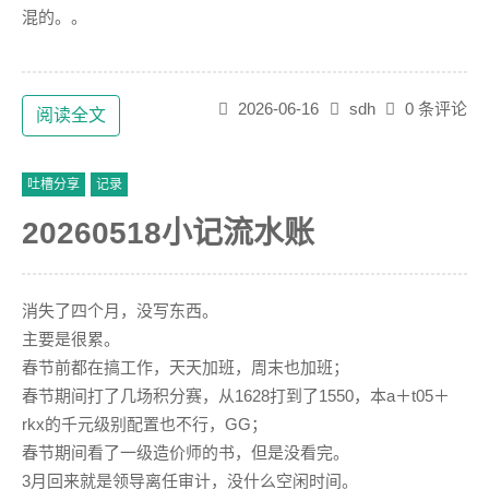
混的。。
2026-06-16
sdh
0 条评论
阅读全文
吐槽分享
记录
20260518小记流水账
消失了四个月，没写东西。
主要是很累。
春节前都在搞工作，天天加班，周末也加班；
春节期间打了几场积分赛，从1628打到了1550，本a＋t05＋
rkx的千元级别配置也不行，GG；
春节期间看了一级造价师的书，但是没看完。
3月回来就是领导离任审计，没什么空闲时间。