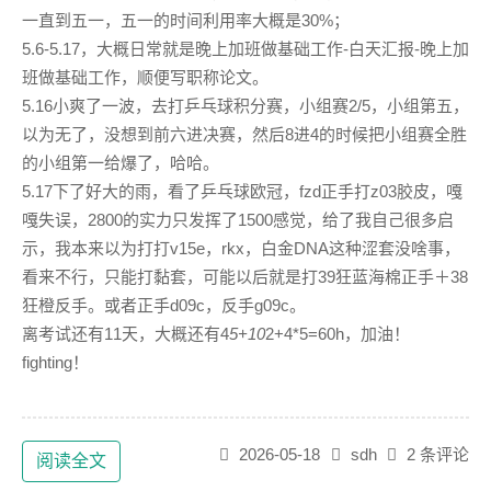
一直到五一，五一的时间利用率大概是30%；
5.6-5.17，大概日常就是晚上加班做基础工作-白天汇报-晚上加
班做基础工作，顺便写职称论文。
5.16小爽了一波，去打乒乓球积分赛，小组赛2/5，小组第五，
以为无了，没想到前六进决赛，然后8进4的时候把小组赛全胜
的小组第一给爆了，哈哈。
5.17下了好大的雨，看了乒乓球欧冠，fzd正手打z03胶皮，嘎
嘎失误，2800的实力只发挥了1500感觉，给了我自己很多启
示，我本来以为打打v15e，rkx，白金DNA这种涩套没啥事，
看来不行，只能打黏套，可能以后就是打39狂蓝海棉正手＋38
狂橙反手。或者正手d09c，反手g09c。
离考试还有11天，大概还有4
5+10
2+4*5=60h，加油！
fighting！
2026-05-18
sdh
2 条评论
阅读全文