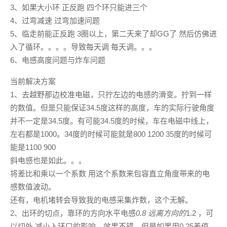
3、如果大小环 正反跑 四个环只能进三个
4、过弯减速 过弯加速问题
5、临走前能正反跑 3圈以上，第二天来了却GG了 然后仿佛进
入了循环。。。。导致每天调 每天调。。。
6、电感高度问题与炸车问题
当前解决方案
1、去越野那边校准电磁，只拧左边的电感的滑变。拧到一样
的数值。但是只能保证34.5度这样的高度，车的实际行驶角度
并不一定是34.5度。有可能34.5度的时候，车在电磁中线上，
左右都是1000。34度的时候可能就是800 1200 35度的时候可
能是1100 900
斜电感也是如此。。。
将差比和乘以一个系数 用这个系数来包容直立角度带来的电
感数值波动。
还有，电机堵转会导致我的电感采集炸数，这个无解。
2、出环的切点，靠环的方向水平电感
0.8 远离方向的
1.2 ，可
以切外 减小入环口的影响。效果不错，但是如果用0.25差值，