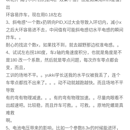
出
环容易炸车，现在用0.18左右
3、斜电感*一个数x扔转向PID,X过大会导致入环切内，减小x
之后大环容易进不去，中间值有可能斜电感切水平电感的瞬间
炸车。。
耐心的找这个数x，如果找不到，就去越野那边校准电感。。
4、试试左右拐180度，车z轴的角速度积分，也就是角度是不
是180 改一个系数，然后就是零点问题，每次炸车零点都会
变，而且，
工训的场地不平。。yukki学长送我的水平仪被我丢了，连个
车零点都找不出来了。。。动不动就越跑越快。而且场地不平
导致
有的弯有物理减速。。。有的弯有物理加速。。尽量肉眼看不
出超速吧。比较稳，而且炸车可救。。可救。。原地陀螺是真
难救
啊。
5、电池电压带来的影响，比如一个参数8.3v的时候能进环，