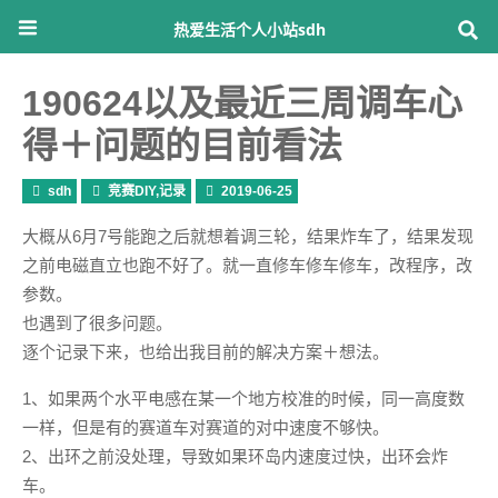
热爱生活个人小站sdh
190624以及最近三周调车心
得＋问题的目前看法
sdh
竞赛DIY
,
记录
2019-06-25
大概从6月7号能跑之后就想着调三轮，结果炸车了，结果发现
之前电磁直立也跑不好了。就一直修车修车修车，改程序，改
参数。
也遇到了很多问题。
逐个记录下来，也给出我目前的解决方案＋想法。
1、如果两个水平电感在某一个地方校准的时候，同一高度数
一样，但是有的赛道车对赛道的对中速度不够快。
2、出环之前没处理，导致如果环岛内速度过快，出环会炸
车。