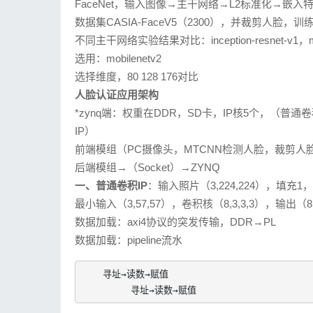
FaceNet，输入图像→主干网络→L2标准化→嵌入特
数据集CASIA-FaceV5（2300），并裁剪人脸，训练
不同主干网络实验结果对比：inception-resnet-v1，mobile
选用：mobilenetv2
选择维度，80 128 176对比
人脸认证应用架构
*zynq端：权重在DDR，SD卡，IP核5个，（普通卷积
IP）
前端模组（PC摄像头，MTCNN检测人脸，裁剪人脸）→（T
后端模组→（Socket）→ZYNQ
一、普通卷积IP
：输入照片（3,224,224），填充1，
最小输入（3,57,57），卷积核（8,3,3,3），输出（8
数据加载：axi4协议的突发传输，DDR→PL
数据加载：pipeline流水
    寻址→读数→赋值

         寻址→读数→赋值