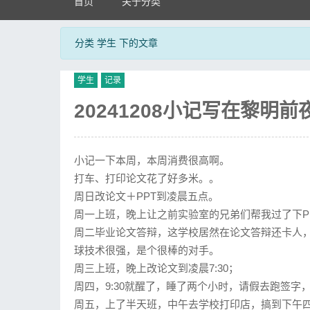
首页
关于分类
分类 学生 下的文章
学生
记录
20241208小记写在黎明前
小记一下本周，本周消费很高啊。
打车、打印论文花了好多米。。
周日改论文＋PPT到凌晨五点。
周一上班，晚上让之前实验室的兄弟们帮我过了下P
周二毕业论文答辩，这学校居然在论文答辩还卡人，卡的
球技术很强，是个很棒的对手。
周三上班，晚上改论文到凌晨7:30；
周四，9:30就醒了，睡了两个小时，请假去跑签字
周五，上了半天班，中午去学校打印店，搞到下午四