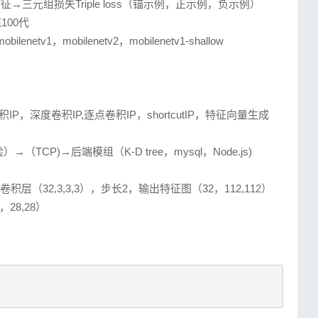
征→三元组损失Triple loss（锚示例，正示例，负示例）
100代
netv1，mobilenetv2，mobilenetv1-shallow
IP，深度卷积IP,逐点卷积IP，shortcutIP，特征向量生成
CP)→后端模组（K-D tree，mysql，Node.js)
卷积层（32,3,3,3），步长2，输出特征图（32，112,112）
，28,28）