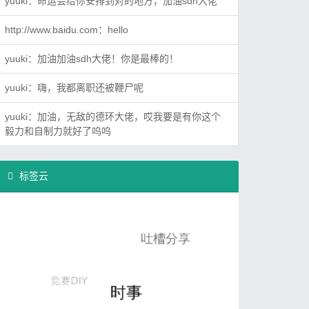
yuuki：
命运会给你安排到对的地方，加油sdh大佬
http://www.baidu.com：
hello
yuuki：
加油加油sdh大佬！你是最棒的！
yuuki：
嗨，我都离职还被鞭尸呢
yuuki：
加油，无敌的德环大佬，哎我要是有你这个
毅力和自制力就好了呜呜
标签云