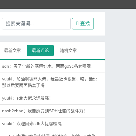
查找
最新文章
最新评论
随机文章
sdh：
买了个新的塞博纯木，两面g09c粘套嘿嘿。
yuuki：
加油啊德环大佬，我最近也很累，哎，话说
那以后要两面黏套了吗
yuuki：
sdh大佬永远最强！
nash2zhao：
我能感受到SDH旺盛的战斗力！
yuuki：
欢迎回来sdh大佬嘿嘿嘿