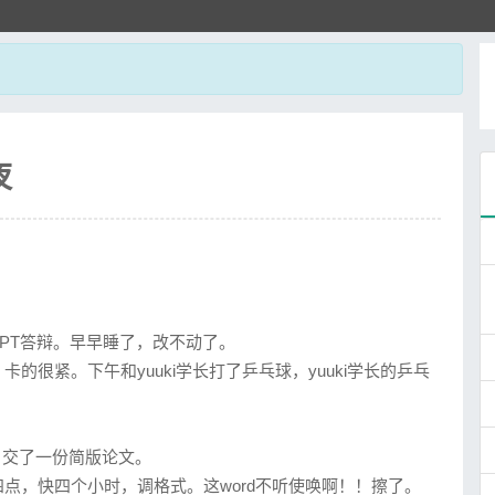
夜
PT答辩。早早睡了，改不动了。
很紧。下午和yuuki学长打了乒乓球，yuuki学长的乒乓
，交了一份简版论文。
点，快四个小时，调格式。这word不听使唤啊！！擦了。