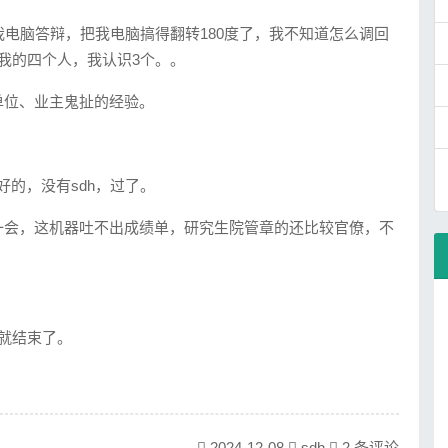
我电脑答辩，把我电脑搞得翻转180度了，我不知道怎么调回
我的四个人，我认识3个。。
单位、业主鬼扯的经验。
好的，没有sdh，过了。
一会，这机器吐不出成绩单，研究生院管章的还比较官僚，不
就结束了。
2024-12-08
sdh
2 条评论